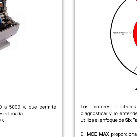
A
Los motores eléctrico
50 a 5000 V, que permite
diagnosticar y lo ente
 escalonada
utiliza el enfoque de
Six F
es
El
MCE MAX
proporciona